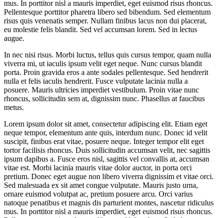
mus. In porttitor nisl a mauris imperdiet, eget euismod risus rhoncus.
Pellentesque porttitor pharetra libero sed bibendum. Sed elementum
risus quis venenatis semper. Nullam finibus lacus non dui placerat,
eu molestie felis blandit. Sed vel accumsan lorem. Sed in lectus
augue.
In nec nisi risus. Morbi luctus, tellus quis cursus tempor, quam nulla
viverra mi, ut iaculis ipsum velit eget neque. Nunc cursus blandit
porta. Proin gravida eros a ante sodales pellentesque. Sed hendrerit
nulla et felis iaculis hendrerit. Fusce vulputate lacinia nulla a
posuere. Mauris ultricies imperdiet vestibulum. Proin vitae nunc
rhoncus, sollicitudin sem at, dignissim nunc. Phasellus at faucibus
metus.
Lorem ipsum dolor sit amet, consectetur adipiscing elit. Etiam eget
neque tempor, elementum ante quis, interdum nunc. Donec id velit
suscipit, finibus erat vitae, posuere neque. Integer tempor elit eget
tortor facilisis rhoncus. Duis sollicitudin accumsan velit, nec sagittis
ipsum dapibus a. Fusce eros nisl, sagittis vel convallis at, accumsan
vitae est. Morbi lacinia mauris vitae dolor auctor, in porta orci
pretium. Donec eget augue non libero viverra dignissim et vitae orci.
Sed malesuada ex sit amet congue vulputate. Mauris justo urna,
ornare euismod volutpat ac, pretium posuere arcu. Orci varius
natoque penatibus et magnis dis parturient montes, nascetur ridiculus
mus. In porttitor nisl a mauris imperdiet, eget euismod risus rhoncus.