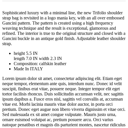
Sophisticated luxury with a minimal line, the new Trifolio shoulder
strap bag is revisited in a logo mania key, with an all over embossed
Gancini pattern. The pattern is created using a high frequency
weaving technique and the result is exceptional, glamorous and
refined. The interior is true to the original structure and closed with a
Gancini buckle in an antique gold finish. Adjustable leather shoulder
strap.
height 5.5 IN
length 7.0 IN width 2.3 IN
Composition: calfskin leather
Made In ITALY
Lorem ipsum dolor sit amet, consectetur adipiscing elit. Etiam eget
neque tempor, elementum ante quis, interdum nunc. Donec id velit
suscipit, finibus erat vitae, posuere neque. Integer tempor elit eget
tortor facilisis rhoncus. Duis sollicitudin accumsan velit, nec sagittis
ipsum dapibus a. Fusce eros nisl, sagittis vel convallis at, accumsan
vitae est. Morbi lacinia mauris vitae dolor auctor, in porta orci
pretium. Donec eget augue non libero viverra dignissim et vitae orci.
Sed malesuada ex sit amet congue vulputate. Mauris justo urna,
ornare euismod volutpat ac, pretium posuere arcu. Orci varius
natoque penatibus et magnis dis parturient montes, nascetur ridiculus