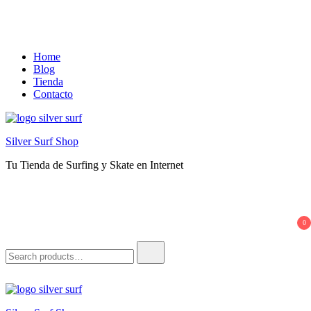
Skip
Home
to
Blog
content
Tienda
Contacto
Silver Surf Shop
Tu Tienda de Surfing y Skate en Internet
0
Search
for: